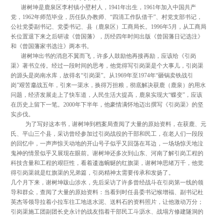
谢树坤是鹿泉区李村镇小壁村人，1941年出生，1961年加入中国共产
党，1962年师范毕业，历任队办教师、“四清工作队借干”、村党支部书记，
公社党委副书记、党委书记、县（鹿泉区）工商局长。1996年5月，从工商局
长位置退下来之后研读《曾国藩》，历经四年时间出版《曾国藩日记选注》
和《曾国藩家书选注》两本书。
谢树坤出书的消息不翼而飞，许多人鼓励他再接再励，应该给《引岗
渠》著书立传。经过一段时间的思考，他觉得写引岗渠是个大事儿，引岗渠
的源头是岗南水库，故得名“引岗渠”。从1969年至1974年“砸锅卖铁战引
岗”艰苦鏖战五年，引来一渠水，换得万担粮，彻底解决获鹿（鹿泉）的用水
问题，经济发展走上了快车道，人民生活大提高，鹿泉实现大“蝶变”，应该
在历史上留下一笔。2000年下半年，他豪情满怀地迈出撰写《引岗渠》的坚
实步伐。
为了写好这本书，谢树坤到档案局查阅了大量的原始资料，在获鹿、元
氏、平山三个县，采访曾经参加过引岗战役的干部和民工，在老人们一段段
的回忆中，一声声惊天动地的开山号子似乎又回荡在耳边，一场场惊天地泣
鬼神的情景似乎又展现在眼前。谢树坤还多次到山东、河南了解引岗工程的
科技含量和工程的艰巨性，看着逶迤蜿蜒的红旗渠，谢树坤思绪万千，他觉
得引岗渠就是红旗渠的兄弟篇，引岗精神太需要传承和发扬了。
几个月下来，谢树坤跋山涉水，先后采访了许多曾经战斗在引岗第一线的领
导和群众，查阅了大量的原始资料：当看到时任县委书记缑增福、副书记杜
英杰等领导拉着小拉车往工地送水泥、送料石的资料照片，让他激动万分；
引岗渠施工团副团长史永计的战友指着干部民工斗沥水、战塌方修建隧洞的