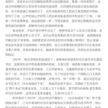
老照片，讲述史永计壮烈牺牲的情景让他泪眼连连；看着一张张老照片，会
战冶河渡槽的烈士贾洪亮为排除托架故障，壮烈牺牲的场面出现在他的面
前。在引岗渠施工艰难的日子，石井乡栈道村民工把自己家卖猪的50块钱，
拿到了工地；山尹村镇山尹村民工把自家准备盖房的木料送到了工地。一桩
桩一件件英勇事迹，犹如放电影一样，浮现在眼前，面对他们刚毅的姿态和
视死如归的眼神，谢树坤为他们的精神所折服。
春去秋来，不知不觉中两年过去了，谢树坤采访了上百名引岗英雄，采
访记录和收集资料上百万字。采访记录是简要的,每天采访回来，趁着脑海里
印象还深,不管多晚，他都要把采访内容及时的在电脑上整理好，防止遗漏，
他说这也算是引岗精神的一种体现吧。他几次把整理好的资料打印出来送给
当事人审阅，并及时修改补充，确保所写内容客观真实，经得住历史的推敲
和验证。
2003年，饱含深情的初稿成型了，谢树坤的老朋友时任石家庄市纪委副
书记、监察局长张书亭掂着厚厚的初稿，大喜过望，倾情参与修改润色，并
邀请朋友远冰等同志参加修改。三位年龄相当、兴趣相投的老人为这本书走
到了一起，并进入了艰辛的修改阶段。为了给这本书起一个朗朗上口又寓意
深刻的书名，三位老人仔细琢磨，反复讨论，你一言我一语，最后决定给这
本书定名为《水从柏坡岭下来》，既贴切自然不直白，又隐喻了毛泽东同
志“两个务必”的著名论述。三位老人为了出精品，逐字逐句的推敲,甚至重新
采访补充材料，这样反反复复地修改，又是4年过去了。
时间来到了2007年，经过6年的不懈努力，《水从柏坡岭下来》终于要
脱稿出版了，三位作者请时任河北省作家协会主席尧山壁为此书作序，尧山
壁在序中这样写道：引岗渠跨山越水，工程浩大，如果放在今天施工，应该