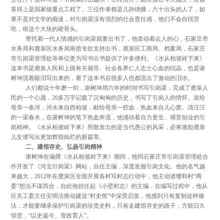
算得上是国家级重点工程了。三位作者都是儿孙绕膝，六十出头的人了，如
果不是对文学的痴迷，对引岗渠没有强烈的社会责任感，他们不会自找苦
吃，啃这个大块的硬骨头。
寄托着一代人情感的引岗渠就要出书了，他牵动着众人的心，石家庄市
水务局和鹿泉区水务局筹措专款支持出书，鹿泉区工商局、档案局，石家庄
市引岗渠管理处等单位更为写书出书提供了许多便利。《水从柏坡岭下来》
这本书是鹿泉人民和上级有关领导、社会各界仁人志士心血的结晶，也是谢
树坤流着眼泪写出来的，看了这本书后很多人也都流出了激动的泪水。
人们都说十年磨一剑，谢树坤用六年的时间书写引岗渠，完成了鹿泉人
民的一个心愿，20多万字记载了沉甸甸的历史，书写了引岗人的情怀。送给
母亲一条河，河水来自西柏坡，献给母亲一腔血，热血来自儿心窝。清汪汪
的一渠春水，在谢树坤的笔下热血奔流，他涌动着自力更生、艰苦创业的引
岗精神。《水从柏坡岭下来》所散发出的是当代愚公的风采，必将激励鹿泉
儿女谱写出更加辉煌灿烂的新篇章。
二、建馆存史、弘扬引岗精神
谢树坤在编撰《水从柏坡岭下来》期间，他同石家庄市引岗渠管理处合
作开发了《河北引岗渠》网站，自任主编，深度发掘引岗文化。他的名气越
来越大，2012年在鹿泉区全面开展各村写村志行动中，他主动请缨和村“两
委”想法不谋而合，自此他担任起《小壁村志》的主编，在编写过程中，他从
区关工委主任安明法推动建设“村史馆”中深受启发，他感到只有复制这种做
法，才能要继承保护引岗渠的珍贵史料，只有走建馆存史的路子，方能日久
弥坚，“以史鉴今、资政育人”。