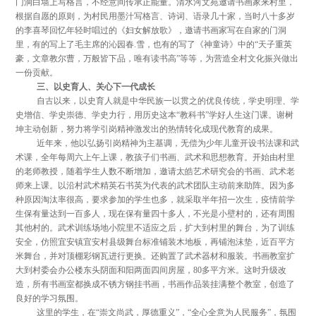
门洞白墙上写格言，不经意间传承正能量。清水河文苑邀请书画家来村里，
根据自愿的原则，为村民用墨汁写格言、诗词、语录几十家，当时八十多岁
的李喜琴回忆年轻时唱过的《妇女解放歌》，邀请书画家写在自家的门洞
里，有的写上了毛主席的沁园春.雪，也有的写了《神童诗》中的“天子重英
豪，文章教尔曹，万般皆下品，唯有读书高”等等，为营造全村文化振兴做出
一份贡献。
三、以史育人、关心下一代成长
自古以来，以史育人就是中华民族一以贯之的优良传统，学史明理、学
史增信、学史崇德、学史力行，用历史这本“教科书”学好人生这门课。谢树
坤主动创新，努力将学引岗精神激发出的热情转化成现代教育的成果。
近年来，他以弘扬引岗精神为主基调，无偿为少年儿童开设书法课和武
术课，全年每周六上午上课，教孩子们书画、武术和思想教育。开始由村里
的老师教授，随着学生人数不断增加，邀请太皓艺术研究会的书画、武术老
师来上课。以沿村武术精英石书英为代表的武术团队主动前来助阵。因为多
种原因淘汰率很高，要求参加的学生也多，就采取半年招一次生，疫情前学
生保有量达到一百多人，现在保有量四十多人，不光是小壁村的，还有周围
其他村的。武术训练场地小院里不适应之后，扩大到村里的舞台，为了训练
安全，仿照宜安镇宜安村县级舞台标准铺装木地板，再铺泡沫垫，近百平方
米舞台，并对顶棚彩钢瓦进行更换。还购置了武术器材和服装。书画教室扩
大到村委会办公楼东头阴面和阳两面四间房屋，80多平方米。这时升级改
造，所有书画室都换成不锈方钢挂书画，书画作品装挂满整个教室，创造了
良好的学习氛围。
这里的学生，在“崇文尚武，厚德重义”，“全心全意为人民服务”，氛围