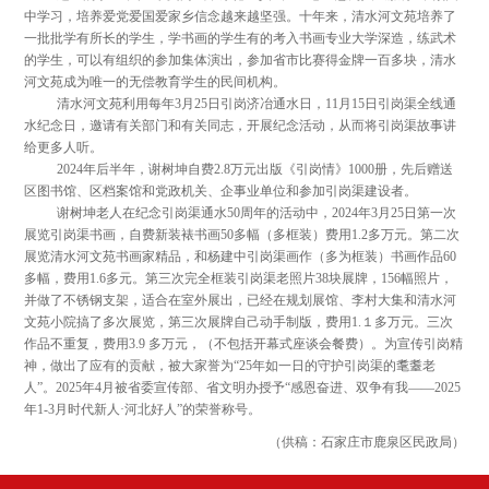
中学习，培养爱党爱国爱家乡信念越来越坚强。十年来，清水河文苑培养了
一批批学有所长的学生，学书画的学生有的考入书画专业大学深造，练武术
的学生，可以有组织的参加集体演出，参加省市比赛得金牌一百多块，清水
河文苑成为唯一的无偿教育学生的民间机构。
清水河文苑利用每年3月25日引岗济冶通水日，11月15日引岗渠全线通
水纪念日，邀请有关部门和有关同志，开展纪念活动，从而将引岗渠故事讲
给更多人听。
2024年后半年，谢树坤自费2.8万元出版《引岗情》1000册，先后赠送
区图书馆、区档案馆和党政机关、企事业单位和参加引岗渠建设者。
谢树坤老人在纪念引岗渠通水50周年的活动中，2024年3月25日第一次
展览引岗渠书画，自费新装裱书画50多幅（多框装）费用1.2多万元。第二次
展览清水河文苑书画家精品，和杨建中引岗渠画作（多为框装）书画作品60
多幅，费用1.6多元。第三次完全框装引岗渠老照片38块展牌，156幅照片，
并做了不锈钢支架，适合在室外展出，已经在规划展馆、李村大集和清水河
文苑小院搞了多次展览，第三次展牌自己动手制版，费用1.１多万元。三次
作品不重复，费用3.9 多万元，（不包括开幕式座谈会餐费）。为宣传引岗精
神，做出了应有的贡献，被大家誉为“25年如一日的守护引岗渠的耄耋老
人”。2025年4月被省委宣传部、省文明办授予“感恩奋进、双争有我——2025
年1-3月时代新人·河北好人”的荣誉称号。
（供稿：石家庄市鹿泉区民政局）