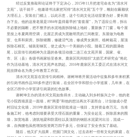
经过反复推敲和论证终于下定决心，2015年11月把老宅命名为“清水河
文苑”，说干就干，他邀请书法家把写得“清水河文苑”五个字，雕刻在匾额状
大理石上，安装在门楣上，以此示意，这个引岗文化活动室要办好，要长期
办下去。他的这座老屋是1984年盖得最早的“套套屋”，为了适应公用，拆出
不必要的隔断，把不整齐的水泥地面拆除铺上地砖，重新换了门窗，每个屋
里按上冬夏两用空调，北屋正房成为宽敞明亮的三间教室。东屋做为电教
室、仓库和厨房。拆除猪圈，修建沼气池，修成男女厕所。植树栽花，屋顶
拆除石棉瓦，铺装彩钢瓦，使之成为一个美丽的小院。随着工程的圆满收
尾，以宣传引岗精神为主题的各项活动接二连三在文苑开展，国家、省、
市、区（县）各级书画家纷至沓来。鹿泉区民间组织“太皓艺术研究会”将此
作为活动基地，清水河文苑声名鹊起。2016年鹿泉区关工委正式在清水河文
苑挂牌命名为青少年教育工作室。
清水河文苑旨在宣传引岗精神。谢树坤将开展活动中征集和多年来积累
的引岗书画作品300多件进行装裱，在全区中学和部分小学巡展，几年来，在
全区25所中小学宣讲引岗渠的红色故事。
谢树坤主办的清水河文苑如鱼得水，主动融入到乡村振兴之中，他的老
宅小院西墙原是一面墙，村“两委”和他的想法再次不谋而合，计划做成小壁
村旧址文化墙，2019年鹿泉区宣传部批准这一项目，支持资金叁万元。当准
备施工时，他考虑到墙要承受大理石面的重量，为安全起见，拆除原来的围
墙，加宽地基，浇筑地梁和防震柱以及顶部的钢筋水泥梁河出沿，混成一
体，自掏腰包虽然增加投资两万四千多元，但保证了安全夯实了基础。
随后，他又扩大战果，挖掘门洞文化，过去农村一些有文化的家庭，在