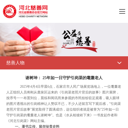

慈善人物

谢树坤： 25年如一日守护引岗渠的耄耋老人
2025年4月4日早晨6点，石家庄市人民广场展览场地上，一位耄耋老
人正组织人员将刚从鹿泉区运来的《引岗渠老照片背后的故事》图片展牌，
按序号一一布置到位，晨练和闻讯而来参观的市民纷纷驻足观看，吸人眼球
的图片透视出的引岗精神让人赞叹不已，不少人还留言写下观后感，“引岗渠
老照片背后故事”展览取得了圆满成功，这位组织者就是被誉为“25年如一日
守护引岗渠的耄耋老人谢树坤”。也是《水从柏坡岭下来》一书发起作者和
《河北引岗渠》网站主编。
一、著书立传、留存珍贵史料