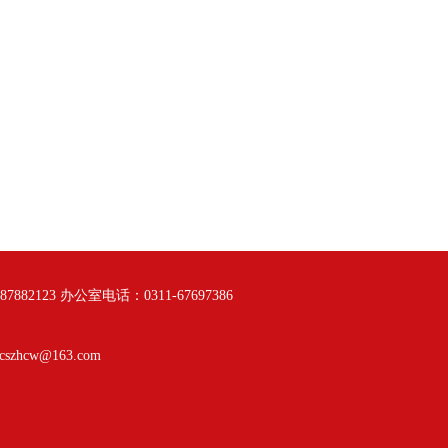
882123 办公室电话：0311-67697386
zhcw@163.com