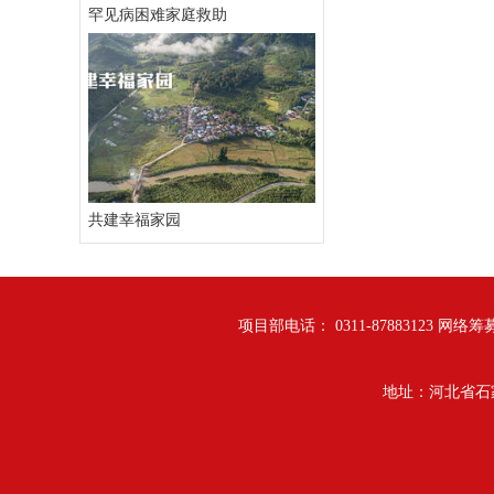
罕见病困难家庭救助
共建幸福家园
项目部电话： 0311-87883123 网络筹募
地址：河北省石家庄市翔