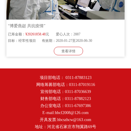
“博爱燕赵 共抗疫情”
已筹金额：
¥20261858.48
元
爱心人次：
2887
目标：
经常性项目
有效期：
2020-01-27至2020-06-30
查看详情
项目部电话： 0311-87883123
网络筹募部电话：0311-87019116
宣传部电话：0311-87036639
财务部电话：0311-87882123
办公室电话：0311-67697386
E-mail:hbcf2008@126.com
开具发票:hbcszhcw@163.com
地址：河北省石家庄市翔翼路69号