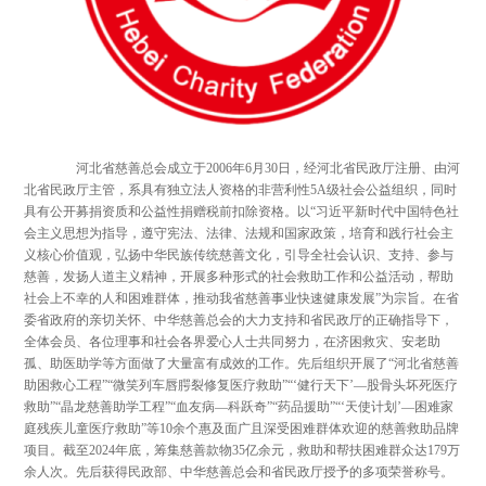
河北省慈善总会成立于2006年6月30日，经河北省民政厅注册、由河
北省民政厅主管，系具有独立法人资格的非营利性5A级社会公益组织，同时
具有公开募捐资质和公益性捐赠税前扣除资格。以“习近平新时代中国特色社
会主义思想为指导，遵守宪法、法律、法规和国家政策，培育和践行社会主
义核心价值观，弘扬中华民族传统慈善文化，引导全社会认识、支持、参与
慈善，发扬人道主义精神，开展多种形式的社会救助工作和公益活动，帮助
社会上不幸的人和困难群体，推动我省慈善事业快速健康发展”为宗旨。在省
委省政府的亲切关怀、中华慈善总会的大力支持和省民政厅的正确指导下，
全体会员、各位理事和社会各界爱心人士共同努力，在济困救灾、安老助
孤、助医助学等方面做了大量富有成效的工作。先后组织开展了“河北省慈善
助困救心工程”“微笑列车唇腭裂修复医疗救助”“‘健行天下’—股骨头坏死医疗
救助”“晶龙慈善助学工程”“血友病—科跃奇”“药品援助”“‘天使计划’—困难家
庭残疾儿童医疗救助”等10余个惠及面广且深受困难群体欢迎的慈善救助品牌
项目。截至2024年底，筹集慈善款物35亿余元，救助和帮扶困难群众达179万
余人次。先后获得民政部、中华慈善总会和省民政厅授予的多项荣誉称号。