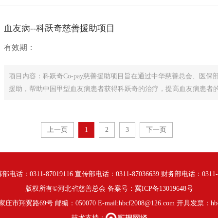
血友病--科跃奇慈善援助项目
有效期：
项目内容：科跃奇Co-pay慈善援助项目旨在通过中华慈善总会、医
援助，帮助中国甲型血友病患者获得科跃奇的治疗，提高血友病患者的生
上一页
1
2
3
下一页
部电话：0311-87019116 宣传部电话：0311-87036639 财务部电话：0311-87
版权所有©河北省慈善总会 备案号：
冀ICP备13019648号
翼路69号 邮编：050070 E-mail:hbcf2008@126.com 开具发票：hbcs
技术支持：