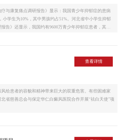
郁治疗与康复痛点调研报告》显示：我国青少年抑郁症的患病
%，小学生为10%，其中男孩约占51%。河北省中小学生抑郁
理报告》还显示，我国约有9600万青少年抑郁症患者，其中
查看详情
癜风给患者的容貌和精神带来巨大的双重危害。有些困难家
北省慈善总会与保定华仁白癜风医院合作开展“祛白天使”项