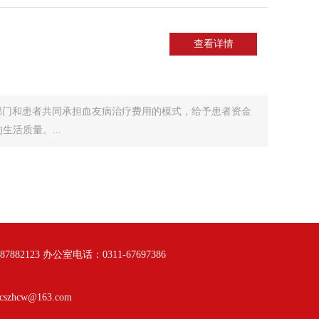
查看详情
保部门和患者共同承担血友病治疗费用的模式，给予患者资金
活质量。...
882123 办公室电话：0311-67697386
zhcw@163.com