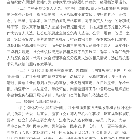
会组织财产属性和捐赠行为法律效果后继续履行捐赠的，签署捐资承诺书。
（二）严格审查负责人人选。承担社会组织负责人审核职能的相关部门
要细化任职条件、程序等要求，把政治标准摆在首位，按照讲政治、守信
念、讲奉献、有本领、重品行的原则严格审查。对于负责人人选中的兼职领
导干部，要认真审核相关人选履行兼职报批情况，未按规定程序报批的不得
作为负责人人选。社会组织要建立健全负责人选任、公示、履职、管理、监
督、退出等制度，完善激励约束机制，推选政治合格、在本领域有代表性、
具备相应经验和业务能力、适合岗位职责要求的人员担任负责人，落实任职
回避相关规定。社会组织按规定履行相关程序后开展民主选举，在选任负责
人前应向会员（代表）大会或理事会充分说明人选的相关情况，选任后按要
求到民政部门履行备案手续。
（三）引导社会组织聚焦主责主业。民政部门会同业务主管单位、行业
管理部门，在社会组织申请成立登记、名称变更、章程核准时，按照明确、
清晰、聚焦主业的原则加强名称审核、业务范围审定。在日常监管、年检年
报、抽查审计、执法监督、等级评估、舆情监测等工作中发现社会组织超出
宗旨和业务范围开展活动的，民政部门会同相关部门依法处理。
三、加强社会组织自身建设
（四）强化内部机构功能作用。社会组织要依照法规政策和章程细化会
员（代表）大会、理事会、监事（会）等内部机构的职权、议事规则和履职
要求，建立并落实主要负责人、法定代表人述职制度。会员（代表）大会、
理事会应当进行民主选举、民主决策、民主管理，实行一人一票平等表决、
理事长（会长）末位表态，对不同意见应予以记录。社会组织人、财、物、
活动中按规定由会员（代表）大会、理事会决策的事项，不得由个人专断或