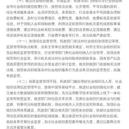
（十）规范社会组织收费。市场监管、民政等部门持续引导行业协会商
会等社会组织规范收费行为，按照依法合规、公开透明、平等自愿的原则，
综合考虑服务成本、会员经营状况、承受能力、行业发展水平等因素合理制
定收费标准，及时公示收费项目、收费性质、服务内容、收费标准及依据等
信息。对于强制入会和强制收费、利用法定职责和行政机关委托或授权事项
违规收费、通过评比达标表彰活动收费、通过职业资格认定违规收费、通过
培训或评价发证违规收费、只收费不服务等行为，依法依规严肃处理。
（十一）加强综合监督管理。民政部门依法对社会组织加强登记审查、
监督管理和执法检查。业务主管单位按照相关规定，对所主管社会组织切实
负起相应监督管理责任。行业管理部门将社会组织纳入行业管理，加强业务
指导和行业监管。审计机关依法对社会组织取得的财政资金、国有资产以及
受政府委托管理的其他公共资金进行审计监督。相关职能部门依据相关法律
法规，按照各自职能落实对社会组织服务行为及业务活动的监管责任，实施
有效监管。
（十二）创新监督管理手段。民政部门建好用好社会组织法人库、社会
组织信用信息管理平台、慈善中国等基础平台，推进社会组织细化分类，建
立健全大数据辅助决策和预警机制，充分运用数字技术加强线上线下一体化
监管和智慧监管。推进部门间信息共享共用，完善社会组织行政执法与纪检
监察、刑事司法衔接贯通机制，强化对相关人员责任追究和查处。加强社会
组织信用体系建设，民政部门配合相关部门按照各自职能，依据社会组织信
用信息采取相应的激励和惩戒措施，重点推进对失信社会组织的联合惩戒。
鼓励各界开展社会监督，加大社会组织典型案件曝光力度，通过以案释法等
方式开展警示教育。