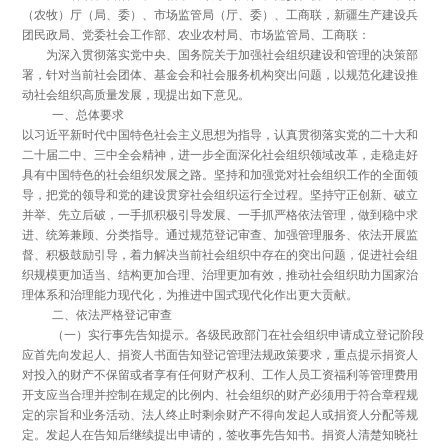
（农牧）厅（局、委）、市场监管局（厅、委）、工商联，新疆生产建设兵
团民政局、党委社会工作部、农业农村局、市场监管局、工商联：
为深入贯彻落实党中央、国务院关于加强社会组织建设和管理的决策部
署，针对当前社会团体、基金会和社会服务机构突出问题，以规范化建设推
动社会组织高质量发展，现提出如下意见。
一、总体要求
以习近平新时代中国特色社会主义思想为指导，认真贯彻落实党的二十大和
二十届二中、三中全会精神，进一步全面深化社会组织领域改革，走稳走好
具有中国特色的社会组织发展之路。坚持和加强党对社会组织工作的全面领
导，把党的领导和党的建设贯穿社会组织运行全过程。坚持守正创新、破立
并举、先立后破，一手抓积极引导发展、一手抓严格依法管理，做到稳中求
进、统筹兼顾、分类指导。通过规范登记审查、加强管理服务、依法开展监
督、积极鼓励引导，着力解决当前社会组织中存在的突出问题，促进社会组
织规模更加适当、结构更加合理、治理更加有效，推动社会组织助力国家治
理体系和治理能力现代化，为推进中国式现代化作出更大贡献。
二、依法严格登记审查
（一）实行事先告知提示。各级民政部门在社会组织申请成立登记阶段
应首先向发起人、捐资人书面告知登记管理法规政策要求，重点提示捐资人
对投入的财产不保留或者享有任何财产权利、工作人员工资福利等管理费用
开支应当合理并控制在规定的比例内、社会组织的财产必须用于符合章程规
定的宗旨和业务活动、法人终止时剩余财产不得向发起人或捐资人分配等规
定。发起人在告知后继续提出申请的，签收事先告知书。捐资人清楚知晓社