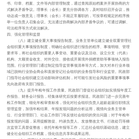
书、印章、档案、文件等内部管理制度，通过查阅原始档案并开展协商的方
式解决矛盾争议。理事长（会长）要充分协调各方，及时组织召开会议，推
动达成一致意见；理事长（会长）不能正常履职的，可按章程规定的程序推
举一位负责人召集会议。无法通过协商解决内部矛盾争议的，可通过调解、
司法程序等方式依法解决。
四、强化管理和监督
（八）建立健全重大事项报告制度。业务主管单位建立健全双重管理社
会组织重大事项报告制度，明确社会组织进行报告的程序、事项明细、管理
要求等，将社会组织的重要人事变动、重要会议及活动、设立分支（代表）
机构、大额资金收支、对外交往、接收或开展境外捐赠资助等事项纳入报告
范围。行业管理部门通过制定指导监管事项清单等方式，加大对本行业本领
域已脱钩行业协会商会和直接登记社会组织的业务指导和行业监管。民政部
门指导社会组织建立活动影响评估机制，对可能引发社会风险的重要事项事
先向政府有关部门报告。
（九）提升年检年报工作质量。民政部门督促社会组织如实填报年度工
作报告、财务会计报告，经集体研究后按要求报送。民政部门进一步完善年
检工作制度，细化年检审查标准，强化对社会组织负责人超龄超届任职情况
管理监督，加强年检结果、年报发现问题的分析运用，视情向业务主管单
位、行业管理部门、社会工作部门等反馈社会组织的突出问题；对于年检年
报发现的问题，采用提醒敦促、约谈负责人、发放整改文书、行政处罚等梯
次监管工具督促整改；依托年检年报等工作，汇总社会组织基础信息，建立
健全社会组织工作档案，强化信息共享和成果运用。