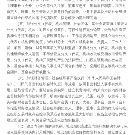
由理事长（会长）办公会等代为决策。监事应忠实、勤勉履行职责，加强对
负责人、理事、财务管理人员职务行为的监督。业务主管单位推动社会组织
建立健全内部机构运行各项制度，指导解决内部治理问题。
（五）加强分支（代表）机构管理。社会团体、基金会要审慎决策设立
分支（代表）机构，对设立的必要性、可行性进行充分论证，做到与自身宗
旨和业务范围相符合，与管理服务能力、工作需要相适应。要建立健全分支
（代表）机构管理制度，加强对分支（代表）机构名称、负责人、工作人
员、项目、活动、财务等事项的审核和监督，不得将分支（代表）机构委托
其他组织或个人运营，不得借设立分支（代表）机构收取或变相收取管理费
用。分支（代表）机构开展活动产生的法律责任，由设立该机构的社会团
体、基金会承担；与其他民事主体开展合作活动的，必须经设立该机构的社
会团体、基金会授权或批准。
（六）加强财务管理。社会组织要严格执行《中华人民共和国会计
法》、《民间非营利组织会计制度》等规定，按照非营利法人要求有效利
用、规范管理资产。要结合自身实际，建立权责清晰、约束有力的内部财会
监督机制和内部控制体系，明确内部监督的主体、范围、程序、权责等，落
实内部财会监督主体责任。定期向会员（代表）大会、理事会、监事（会）
等报告财务收支情况。社会组织的负责人、理事、监事、主要捐赠人等与社
会组织交易对象存在控制关系或者能够施加重大影响的，应当主动报告并按
规定回避表决，相关交易情况应依法如实披露。
（七）健全内部纠纷解决机制。社会组织应建立内部纠纷解决机制，依
法依规妥善解决内部矛盾纠纷。社会组织应做好档案资料保管，建立健全证