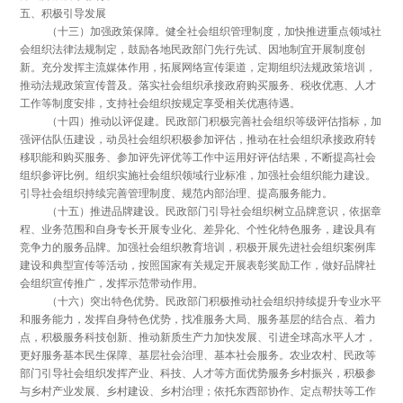
五、积极引导发展
（十三）加强政策保障。健全社会组织管理制度，加快推进重点领域社
会组织法律法规制定，鼓励各地民政部门先行先试、因地制宜开展制度创
新。充分发挥主流媒体作用，拓展网络宣传渠道，定期组织法规政策培训，
推动法规政策宣传普及。落实社会组织承接政府购买服务、税收优惠、人才
工作等制度安排，支持社会组织按规定享受相关优惠待遇。
（十四）推动以评促建。民政部门积极完善社会组织等级评估指标，加
强评估队伍建设，动员社会组织积极参加评估，推动在社会组织承接政府转
移职能和购买服务、参加评先评优等工作中运用好评估结果，不断提高社会
组织参评比例。组织实施社会组织领域行业标准，加强社会组织能力建设。
引导社会组织持续完善管理制度、规范内部治理、提高服务能力。
（十五）推进品牌建设。民政部门引导社会组织树立品牌意识，依据章
程、业务范围和自身专长开展专业化、差异化、个性化特色服务，建设具有
竞争力的服务品牌。加强社会组织教育培训，积极开展先进社会组织案例库
建设和典型宣传等活动，按照国家有关规定开展表彰奖励工作，做好品牌社
会组织宣传推广，发挥示范带动作用。
（十六）突出特色优势。民政部门积极推动社会组织持续提升专业水平
和服务能力，发挥自身特色优势，找准服务大局、服务基层的结合点、着力
点，积极服务科技创新、推动新质生产力加快发展、引进全球高水平人才，
更好服务基本民生保障、基层社会治理、基本社会服务。农业农村、民政等
部门引导社会组织发挥产业、科技、人才等方面优势服务乡村振兴，积极参
与乡村产业发展、乡村建设、乡村治理；依托东西部协作、定点帮扶等工作