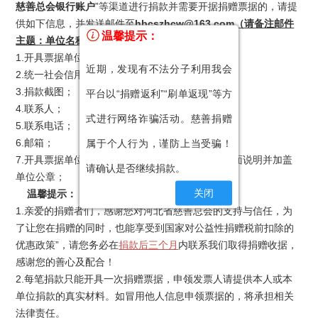
慈善总会银行账户
”等渠道进行捐款并需要开据捐赠票据的，请提
供如下信息，并发送邮件至
hbcszhcw@163.com（请备注邮件
温馨提示：
主题：单位名称+捐款日期+捐款金额）
。
1.开具票据单位名称；
近期，发现有不法分子利用我会
2.统一社会信用代码；
3.捐款截图；
平台以“捐赠返利”“刷单返现”等方
4.联系人；
式进行网络诈骗活动。慈善捐赠
5.联系电话；
6.邮箱；
属于个人行为，谨防上当受骗！
7.开具票据单位名称和捐款截图不一致，须提供书面说明并加盖
请确认是否继续捐款。
单位公章；
关闭
温馨提示：
1.
亲爱的捐赠者们，感谢您对河北省慈善总会的支持与信任，为
了让您在捐赠的同时，也能享受到国家对公益性捐赠税前扣除的
优惠政策”
，请您务必在
捐款后三个月
内联系我们取得捐赠收据，
感谢您的善心及配合！
2.每笔捐款只能开具一次捐赠票据，申领发票人请提供本人或本
单位捐款的真实材料。如冒用他人信息申领票据的，将承担相关
法律责任。