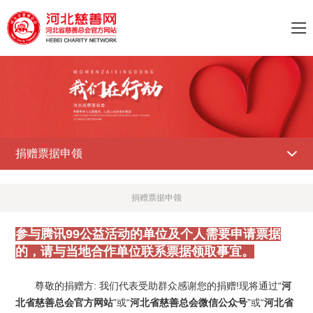

捐赠票据申领

捐赠票据申领
参与腾讯99公益活动的单位及个人需要申请票据
的，请与当地合作单位联系票据领取事宜。
尊敬的捐赠方: 我们代表受助群众感谢您的捐赠!现将通过“
河
北省慈善总会官方网站
”或“
河北省慈善总会微信公众号
”或“
河北省